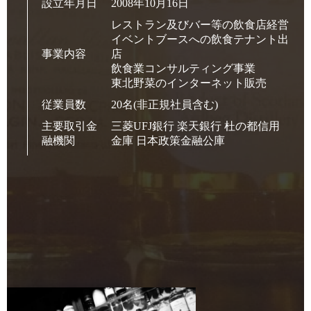
設立年月日
2008年10月16日
レストラン及びバー等の飲食店経営
イベントブースへの飲食テナント出
事業内容
店
飲食業コンサルティング事業
東北野菜のインターネット販売
従業員数
20名(非正規社員含む)
主要取引金
三菱UFJ銀行 楽天銀行 杜の都信用
融機関
金庫 日本政策金融公庫